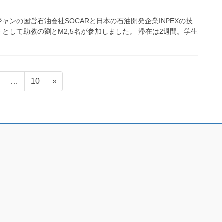
ンの国営石油会社SOCARと日本の石油開発企業INPEXの技
として助教の劉とM2,5名が参加しました。 滞在は2週間。学生
固
固
…
10
»
定
定
ペ
ペ
ー
ー
ジ
ジ