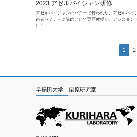
2023 アゼルバイジャン研修
アゼルバイジャンのバクーで行われた、アゼルバイジャ
術者セミナーに講師として栗原教授が、アシスタント
[…]
投
固
1
2
稿
定
ペ
の
ー
ペ
ジ
ー
早稲田大学 栗原研究室
ジ
送
り