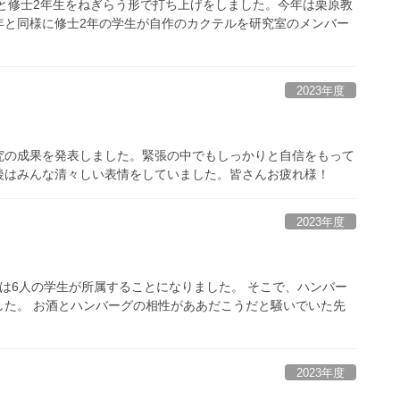
生と修士2年生をねぎらう形で打ち上げをしました。今年は栗原教
年と同様に修士2年の学生が自作のカクテルを研究室のメンバー
2023年度
研究の成果を発表しました。緊張の中でもしっかりと自信をもって
後はみんな清々しい表情をしていました。皆さんお疲れ様！
2023年度
は6人の学生が所属することになりました。 そこで、ハンバー
した。 お酒とハンバーグの相性がああだこうだと騒いでいた先
2023年度