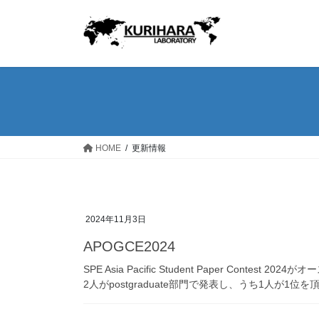
コ
ナ
ン
ビ
テ
ゲ
ン
ー
ツ
シ
へ
ョ
ス
ン
キ
に
ッ
移
HOME
更新情報
プ
動
2024年11月3日
APOGCE2024
SPE Asia Pacific Student Paper Con
2人がpostgraduate部門で発表し、うち1人が1位を頂