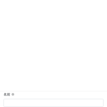
コメントを残す
メールアドレスが公開されることはありません。
※
が付いている
欄は必須項目です
コメント
※
名前
※