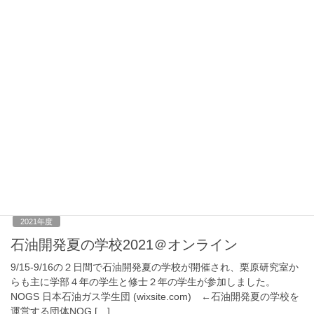
ミ合宿を行いました。 3年ぶりの対面のゼミ合宿ということもあり
準備に手間取りましたが、感染対策に気を使いながら無事終了し
ました。 内容としては、B4,M […]
2021年10月28日
2021年度
SPE Asia Pacific Student Paper Contest 2021
オンライン形式でSPE Asia Pacific Student Paper Contest 2021が
行われました。 栗原研究室からは、松家京平が10/27に
undergraduate部門で発表し、鈴木玲音が10/28 […]
2021年10月8日
2021年度
石油開発夏の学校2021＠オンライン
9/15-9/16の２日間で石油開発夏の学校が開催され、栗原研究室か
らも主に学部４年の学生と修士２年の学生が参加しました。
NOGS 日本石油ガス学生団 (wixsite.com) ←石油開発夏の学校を
運営する団体NOG […]