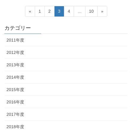
投
固
固
固
固
固
«
1
2
3
4
…
10
»
稿
定
定
定
定
定
ペ
ペ
ペ
ペ
ペ
の
カテゴリー
ー
ー
ー
ー
ー
ペ
ジ
ジ
ジ
ジ
ジ
2011年度
ー
ジ
2012年度
送
2013年度
り
2014年度
2015年度
2016年度
2017年度
2018年度